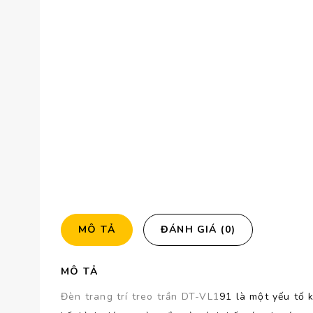
MÔ TẢ
ĐÁNH GIÁ (0)
MÔ TẢ
Đèn trang trí treo trần DT-VL1
91 là một yếu tố 