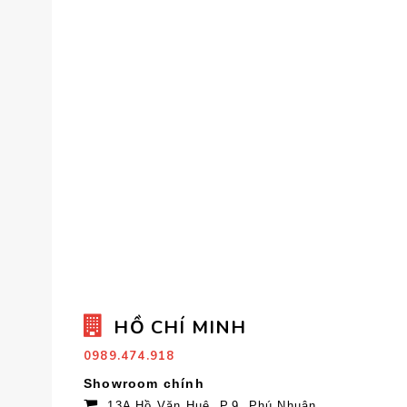
HỒ CHÍ MINH
0989.474.918
Showroom chính
13A Hồ Văn Huê, P.9, Phú Nhuận