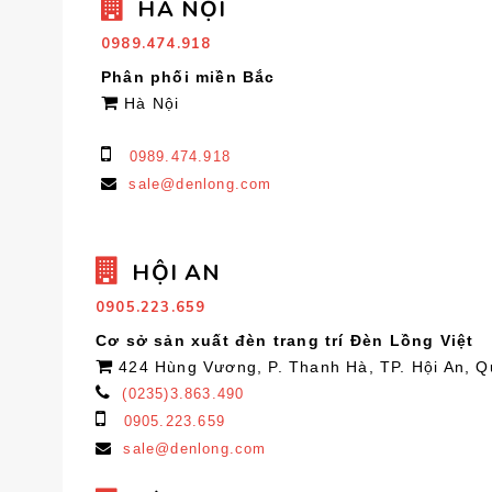
HÀ NỘI
0989.474.918
Phân phối miền Bắc
Hà Nội
0989.474.918
sale@denlong.com
HỘI AN
0905.223.659
Cơ sở sản xuất đèn trang trí Đèn Lồng Việt
424 Hùng Vương, P. Thanh Hà, TP. Hội An, 
(0235)3.863.490
0905.223.659
sale@denlong.com