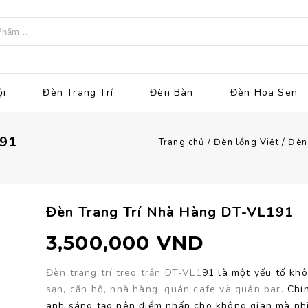
ội
Đèn Trang Trí
Đèn Bàn
Đèn Hoa Sen
91
Trang chủ
/
Đèn lồng Việt
/
Đèn 
Đèn Trang Trí Nhà Hàng DT-VL191
3,500,000
VND
Đèn trang trí treo trần DT-VL1
91 là một yếu tố kh
sạn, căn hộ, nhà hàng, quán cafe và quán bar.
Chín
anh sáng tạo nên điểm nhấn cho không gian mà nhiề