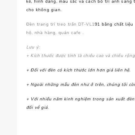
kế, hình dáng, màu sắc và cách bố trí anh sáng 
cho không gian.
Đèn trang trí treo trần DT-VL1
91 bằng chất liệ
hộ, nhà hàng, quán cafe .
Lưu ý
:
+ Kích thước được tính là chiều cao và chiều rộn
+ Đối với đèn có kích thước lớn hơn giá liên hệ.
+ Ngoài những mẫu đèn như ở trên, chúng tôi còn
+ Với nhiều năm kinh nghiệm trong sản xuất đè
đối về giá.