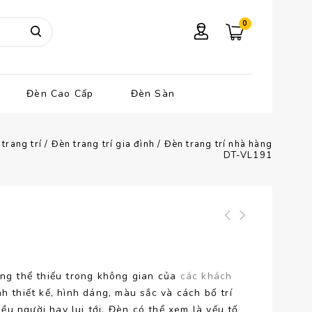
0
Đèn Cao Cấp
Đèn Sàn
trang trí
/
Đèn trang trí gia đình
/
Đèn trang trí nhà hàng
DT-VL191
Đèn áp tường cao
Đèn treo trần hiện
cấp DG-AT040
đại DT-VL190
ông thể thiếu trong không gian của
các khách
h thiết kế, hình dáng, màu sắc và cách bố trí
u người hay lui tới. Đèn có thể xem là yếu tố