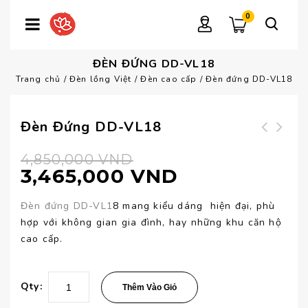
0
ĐÈN ĐỨNG DD-VL18
Trang chủ
/
Đèn lồng Việt
/
Đèn cao cấp
/
Đèn đứng DD-VL18
Đèn Đứng DD-VL18
4,850,000
VND
3,465,000
VND
Đèn đứng DD-VL1
8 mang kiểu dáng hiện đại, phù
hợp với không gian gia đình, hay những khu căn hộ
cao cấp.
Qty:
Thêm Vào Giỏ