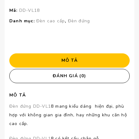
Mã:
DD-VL18
Danh mục:
Đèn cao cấp
,
Đèn đứng
MÔ TẢ
ĐÁNH GIÁ (0)
MÔ TẢ
Đèn đứng DD-VL1
8 mang kiểu dáng hiện đại, phù
hợp với không gian gia đình, hay những khu căn hộ
cao cấp.
Đèn đứng DD-VL1
8 có kết cấu chân gỗ.