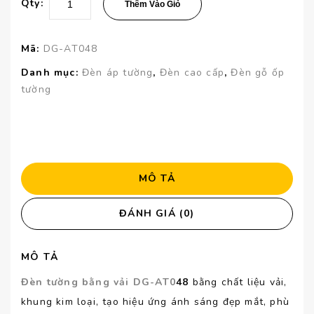
Qty:
Thêm Vào Giỏ
Mã:
DG-AT048
Danh mục:
Đèn áp tường
,
Đèn cao cấp
,
Đèn gỗ ốp
tường
MÔ TẢ
ĐÁNH GIÁ (0)
MÔ TẢ
Đèn tường bằng vải DG-AT0
48
bằng chất liệu vải,
khung kim loại, tạo hiệu ứng ánh sáng đẹp mắt, phù