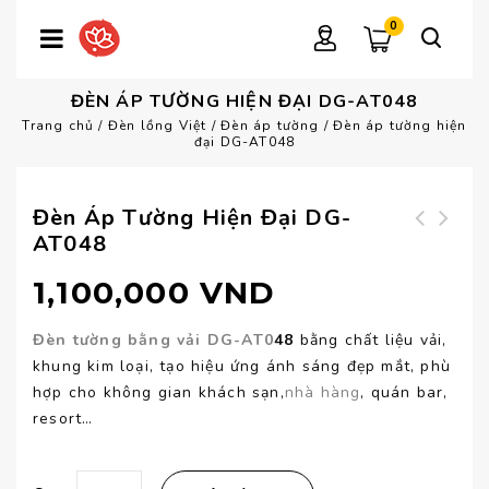
0
ĐÈN ÁP TƯỜNG HIỆN ĐẠI DG-AT048
Trang chủ
/
Đèn lồng Việt
/
Đèn áp tường
/
Đèn áp tường hiện
đại DG-AT048
Đèn Áp Tường Hiện Đại DG-
AT048
Đèn áp tường văn
Đèn áp tường nhà
phòng DG-AT049
hàng DG-AT047
1,100,000
VND
Đèn tường bằng vải DG-AT0
48
bằng chất liệu vải,
khung kim loại, tạo hiệu ứng ánh sáng đẹp mắt, phù
hợp cho không gian khách sạn,
nhà hàng
, quán bar,
resort…