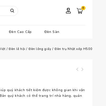
0
Đèn Cao Cấp
Đèn Sàn
Việt
/
Đèn lễ hội
/
Đèn lồng giấy
/
Đèn trụ Nhật xếp H500
Đèn trụ Nhật xếp
Đèn trụ nhật xếp
H800
H350
 giúp quý khách tiết kiệm được không gian khi vận
 Bản quý khách có thể trang trí nhà hàng, quán