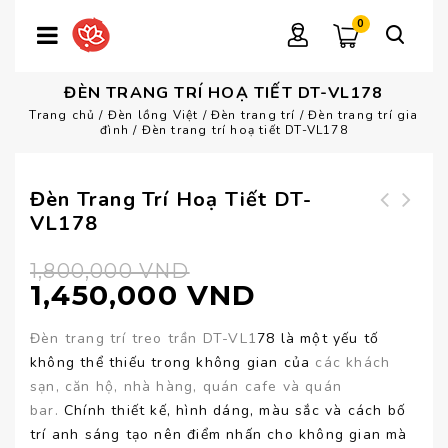
0
ĐÈN TRANG TRÍ HOẠ TIẾT DT-VL178
Trang chủ
/
Đèn lồng Việt
/
Đèn trang trí
/
Đèn trang trí gia
đình
/
Đèn trang trí hoạ tiết DT-VL178
Đèn Trang Trí Hoạ Tiết DT-
VL178
Đèn thả trần nhà
Đèn trang trí cổ
hàng DT-VL179
điển DT-VL177
1,800,000
VND
1,450,000
VND
Đèn trang trí treo trần DT-VL1
78 là một yếu tố
không thể thiếu trong không gian của
các khách
sạn, căn hộ, nhà hàng, quán cafe và quán
bar.
Chính thiết kế, hình dáng, màu sắc và cách bố
trí anh sáng tạo nên điểm nhấn cho không gian mà