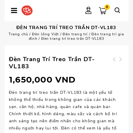
0
ĐÈN TRANG TRÍ TREO TRẦN DT-VL183
Trang chủ
/
Đèn lồng Việt
/
Đèn trang trí
/
Đèn trang trí gia
đình
/
Đèn trang trí treo trần DT-VL183
Đèn Trang Trí Treo Trần DT-
VL183
Đèn treo nhà hàng
Đèn thả trần nhà
DT-VL184
hàng DT-VL182
1,650,000
VND
Đèn trang trí treo trần DT-VL183 là một yếu tố
không thể thiếu trong không gian của các khách
sạn, căn hộ, nhà hàng, quán cafe và quán bar.
Chính thiết kế, hình dáng, màu sắc và cách bố trí
anh sáng tạo nên điểm nhấn cho không gian mà
nhiều người hay lui tới. Đèn có thể xem là yếu tố