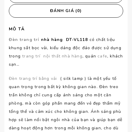
ĐÁNH GIÁ (0)
MÔ TẢ
Đèn trang trí
nhà hàng DT-VL118
có chất liệu
khung sắt bọc vải, kiểu dáng độc đáo được sử dụng
trong
trang trí
nội thất
nhà hàng
, quán
cafe
, khách
sạn…
Đèn tr
ang trí bằng vải
( silk lamp ) là một yếu tố
quan trọng trong bất kỳ không gian nào. Đèn treo
trần không chỉ cung cấp ánh sáng cho một căn
phòng, mà còn góp phần mang đến vẻ đẹp thẩm mỹ
tổng thể và cảm xúc cho không gian. Ánh sáng phù
hợp sẽ làm nổi bật ngôi nhà của bạn và giúp bạn dễ
dàng hoạt động hơn trong mỗi không gian, cho dù