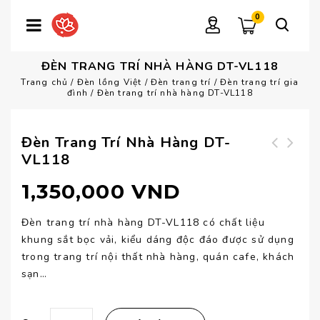
0
ĐÈN TRANG TRÍ NHÀ HÀNG DT-VL118
Trang chủ
/
Đèn lồng Việt
/
Đèn trang trí
/
Đèn trang trí gia
đình
/
Đèn trang trí nhà hàng DT-VL118
Đèn Trang Trí Nhà Hàng DT-
VL118
Đèn trang trí nhà
Đèn trang trí nội
hàng DT-VL119
thất DT-VL117
1,350,000
VND
Đèn trang trí nhà hàng DT-VL118 có chất liệu
khung sắt bọc vải, kiểu dáng độc đáo được sử dụng
trong trang trí nội thất nhà hàng, quán cafe, khách
sạn…