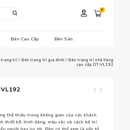
0
Đèn Cao Cấp
Đèn Sàn
trang trí
/
Đèn trang trí gia đình
/
Đèn trang trí nhà hàng
cao cấp DT-VL192
T-VL192
Đèn trang trí nhà
Đèn mây tre để bàn
hàng cao cấp DT-
H400
VL193
ông thể thiếu trong không gian của các khách
h thiết kế, hình dáng, màu sắc và cách bố trí
u người hay lui tới. Đèn có thể xem là yếu tố