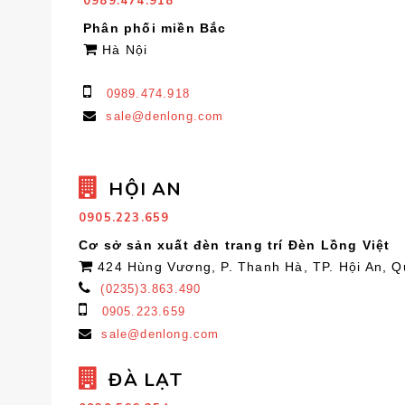
0989.474.918
Phân phối miền Bắc
Hà Nội
0989.474.918
sale@denlong.com
HỘI AN
0905.223.659
Cơ sở sản xuất đèn trang trí Đèn Lồng Việt
424 Hùng Vương, P. Thanh Hà, TP. Hội An, 
(0235)3.863.490
0905.223.659
sale@denlong.com
ĐÀ LẠT