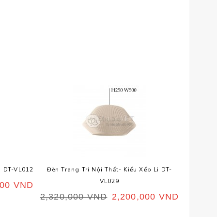
p DT-VL012
Đèn Trang Trí Nội Thất- Kiểu Xếp Li DT-
Đèn Vả
VL029
000
VND
990,
2,320,000
VND
2,200,000
VND