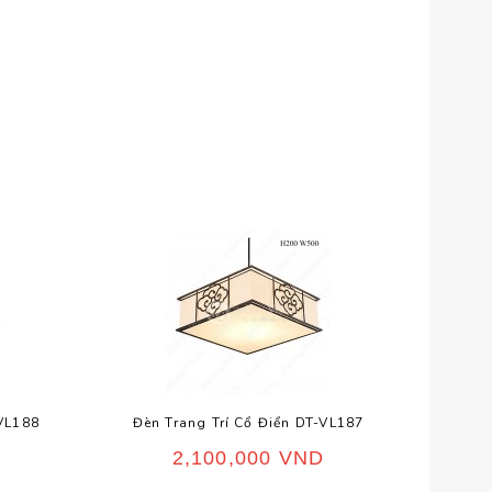
-VL188
Đèn Trang Trí Cổ Điển DT-VL187
Đèn 
2,100,000
VND