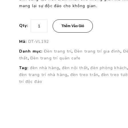
mang lại sự độc đáo cho không gian.
Qty:
Thêm Vào Giỏ
Mã:
DT-VL192
Danh mục:
Đèn trang trí
,
Đèn trang trí gia đình
,
Đè
thất
,
Đèn trang trí quán cafe
Tag:
đèn nhà hàng
,
đèn nội thất
,
đèn phòng khách
đèn trang trí nhà hàng
,
đèn treo trần
,
đèn treo tư
trí độc đáo