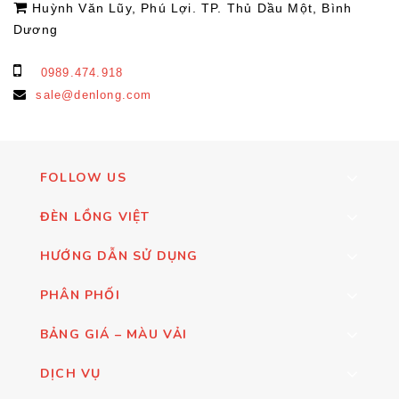
Huỳnh Văn Lũy, Phú Lợi. TP. Thủ Dầu Một, Bình
Dương
0989.474.918
sale@denlong.com
FOLLOW US
ĐÈN LỒNG VIỆT
HƯỚNG DẪN SỬ DỤNG
PHÂN PHỐI
BẢNG GIÁ – MÀU VẢI
DỊCH VỤ