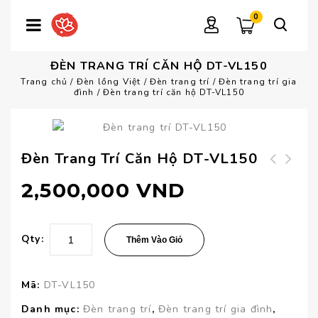
0
ĐÈN TRANG TRÍ CĂN HỘ DT-VL150
Trang chủ
/
Đèn lồng Việt
/
Đèn trang trí
/
Đèn trang trí gia
đình
/
Đèn trang trí căn hộ DT-VL150
Đèn Trang Trí Căn Hộ DT-VL150
Đèn trang trí
Đèn trang trí biệt
2,500,000
VND
khách sạn DT-VL151
thự DT-VL149
Qty:
Thêm Vào Giỏ
Mã:
DT-VL150
Danh mục:
Đèn trang trí
,
Đèn trang trí gia đình
,