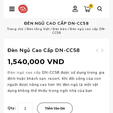
0
ĐÈN NGỦ CAO CẤP DN-CC58
Trang chủ
/
Đèn lồng Việt
/
Đèn bàn
/
Đèn ngủ cao cấp DN-
CC58
Đèn Ngủ Cao Cấp DN-CC58
Chụp đèn ngủ LS-
Đèn ngủ cao cấp
1,540,000
VND
VL006
DN-CC57
Đèn ngủ cao cấp
DN-CC58 được sử dụng trong gia
đình hoặc khách sạn, resort. Khi đời sống của con
người được nâng cao hơn thì đèn ngủ là một vật
dụng không thể thiếu trong ngôi nhà của bạn
Qty:
Thêm Vào Giỏ