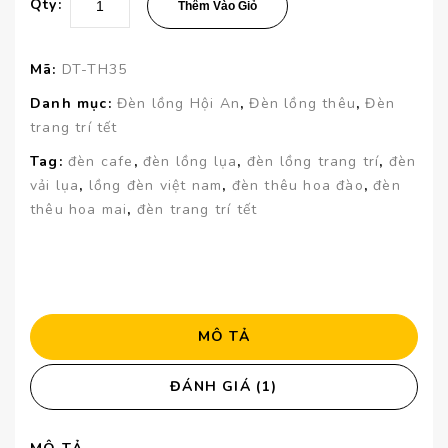
Qty:
Thêm Vào Giỏ
Mã:
DT-TH35
Danh mục:
Đèn lồng Hội An
,
Đèn lồng thêu
,
Đèn
trang trí tết
Tag:
đèn cafe
,
đèn lồng lụa
,
đèn lồng trang trí
,
đèn
vải lụa
,
lồng đèn việt nam
,
đèn thêu hoa đào
,
đèn
thêu hoa mai
,
đèn trang trí tết
MÔ TẢ
ĐÁNH GIÁ (1)