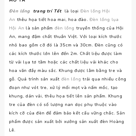
MÔ TẢ
Đèn lồng
trang
trí Tết
là loại
Đèn lồng Hội
An
thêu họa tiết hoa mai, hoa đào.
Đèn lồng lụa
Hội An
là sản phẩm
đèn lồng
truyền thống của Hội
An, mang đậm chất thuần Việt. Với loại kích thước
nhỏ bao gồm cỡ đó là 35cm và 30cm. Đèn cũng có
các kích thước lớn lên đến 2m. Chất liệu được làm
từ vải lụa tơ tằm hoặc các chất liệu vải khác cho
hoa văn đầy màu sắc. Khung được lằm bằng tre và
gỗ. Quá trình sản xuất
đèn lồng
trải qua nhiều công
đoạn như vót tre, xử lý mối mọt và nấm mốc, tạo
khung, dán vải, thêu họa tiết lên sản phẩm. Khung
tre của đèn có số lượng nan dọc phụ thuộc vào
kích cỡ của đèn để đảm bảo kết cấu vững chắc. Sản
phẩm được sản xuất bởi xưởng sản xuất đèn Hoàng
Lê.