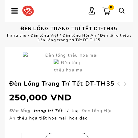
0
ĐÈN LỒNG TRANG TRÍ TẾT DT-TH35
Trang chủ
/
Đèn lồng Việt
/
Đèn lồng Hội An
/
Đèn lồng thêu
/
Đèn lồng trang trí Tết DT-TH35
Đèn Lồng Trang Trí Tết DT-TH35
Đèn lồng vải vẽ
250,000
VND
thư pháp
Đèn lồng
trang
trí Tết
là loại
Đèn lồng Hội
An
thêu họa tiết hoa mai, hoa đào