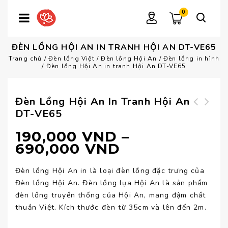
0
ĐÈN LỒNG HỘI AN IN TRANH HỘI AN DT-VE65
Trang chủ
/
Đèn lồng Việt
/
Đèn lồng Hội An
/
Đèn lồng in hình
/
Đèn lồng Hội An in tranh Hội An DT-VE65
Đèn Lồng Hội An In Tranh Hội An
DT-VE65
Đèn đứng cao cấp
Đèn lồng Hội An in
DD-VL81
tranh Hội An DT-
190,000
VND
–
VE64
690,000
VND
Đèn lồng Hội An in là loại đèn lồng đặc trưng của
Đèn lồng Hội An. Đèn lồng lụa Hội An là sản phẩm
đèn lồng truyền thống của Hội An, mang đậm chất
thuần Việt. Kích thước đèn từ 35cm và lên đến 2m.