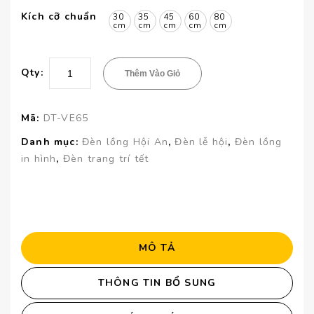
Kích cỡ chuẩn
30
35
45
60
80
cm
cm
cm
cm
cm
Qty:
Thêm Vào Giỏ
Mã:
DT-VE65
Danh mục:
Đèn lồng Hội An
,
Đèn lễ hội
,
Đèn lồng
in hình
,
Đèn trang trí tết
MÔ TẢ
THÔNG TIN BỔ SUNG