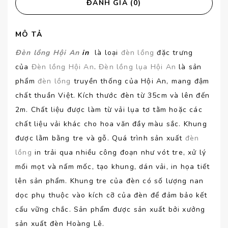
ĐÁNH GIÁ (0)
MÔ TẢ
Đèn lồng Hội An
in
là loại
đèn lồng
đặc trưng
của
Đèn lồng Hội An
.
Đèn lồng lụa Hội An
là sản
phẩm
đèn lồng
truyền thống của Hội An, mang đậm
chất thuần Việt. Kích thước đèn từ 35cm và lên đến
2m. Chất liệu được làm từ vải lụa tơ tằm hoặc các
chất liệu vải khác cho hoa văn đầy màu sắc. Khung
được lằm bằng tre và gỗ. Quá trình sản xuất
đèn
lồng
in trải qua nhiều công đoạn như vót tre, xử lý
mối mọt và nấm mốc, tạo khung, dán vải, in họa tiết
lên sản phẩm. Khung tre của đèn có số lượng nan
dọc phụ thuộc vào kích cỡ của đèn để đảm bảo kết
cấu vững chắc. Sản phẩm được sản xuất bởi xưởng
sản xuất đèn Hoàng Lê.