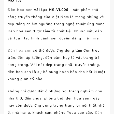
MÔ TẢ
Đèn hoa sen
vải lụa HS-VL006
– sản phẩm thủ
công truyền thồng của Việt Nam là trong những vẻ
đẹp đáng chiêm ngưỡng trong nghệ thuật ứng dụng.
Đèn hoa sen được làm từ chất liệu khung sắt, dán
vải lụa , tạo hình cánh sen duyên dáng, mềm mại.
Đèn hoa sen
có thể được ứng dụng làm đèn treo
trần, đèn áp tường, đèn bàn, hay là vật trang trí
sang trọng. Với nét đẹp trang nhã, truyền thống,
đèn hoa sen là sự bổ sung hoàn hảo cho bất kì một
không gian cổ nào.
Không chỉ được đặt ở những nơi trang nghiêm như
nhà thờ, đền chùa, phòng thờ, đèn hoa sen ngày
nay còn được ứng dụng trong trang trí nội thất nhà
ở, nhà hàng, khách sạn, phòng Yoga cao cấp.
Đèn