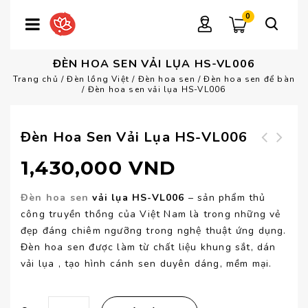
0
ĐÈN HOA SEN VẢI LỤA HS-VL006
Trang chủ
/
Đèn lồng Việt
/
Đèn hoa sen
/
Đèn hoa sen để bàn
/
Đèn hoa sen vải lụa HS-VL006
Đèn Hoa Sen Vải Lụa HS-VL006
Đèn hoa sen vải
Đèn hoa sen vải
1,430,000
VND
lụa HS-VL007
lụa HS-VL004
Đèn hoa sen
vải lụa HS-VL006
– sản phẩm thủ
công truyền thồng của Việt Nam là trong những vẻ
đẹp đáng chiêm ngưỡng trong nghệ thuật ứng dụng.
Đèn hoa sen được làm từ chất liệu khung sắt, dán
vải lụa , tạo hình cánh sen duyên dáng, mềm mại.