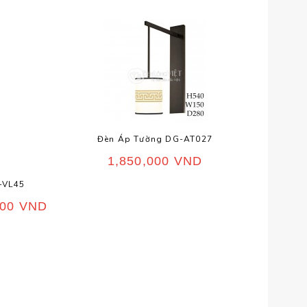
Đèn Áp Tường DG-AT027
Đèn
1,850,000
VND
-VL45
000
VND