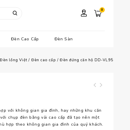
0
Đèn Cao Cấp
Đèn Sàn
Đèn lồng Việt
/
Đèn cao cấp
/
Đèn đứng căn hộ DD-VL95
Đèn đứng căn hộ
Đèn đứng khách sạn
DD-VL96
DD-VL94
hợp với không gian gia đình, hay những khu căn
 với chụp đèn bằng vải cao cấp đã tạo nên một
hù hợp theo không gian gia đình của quý khách.