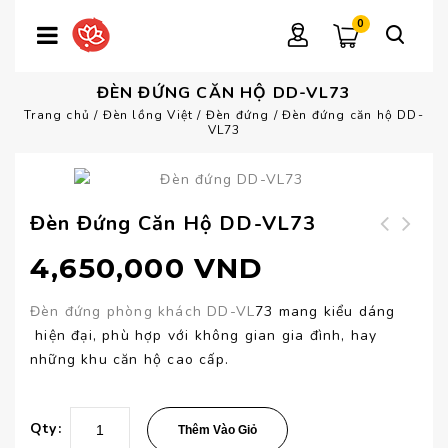
0
ĐÈN ĐỨNG CĂN HỘ DD-VL73
Trang chủ
/
Đèn lồng Việt
/
Đèn đứng
/
Đèn đứng căn hộ DD-
VL73
Đèn Đứng Căn Hộ DD-VL73
Đèn đứng phòng làm
Đèn đứng phòng
4,650,000
VND
việc DD-VL74
khách sạn DD-VL72
Đèn đứng phòng khách DD-VL
73 mang kiểu dáng
hiện đại, phù hợp với không gian gia đình, hay
những khu căn hộ cao cấp.
Qty:
Thêm Vào Giỏ